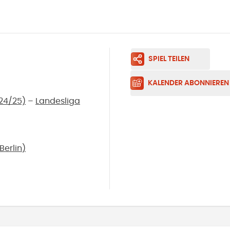
SPIEL TEILEN
KALENDER ABONNIEREN
024/25)
–
Landesliga
Berlin
)