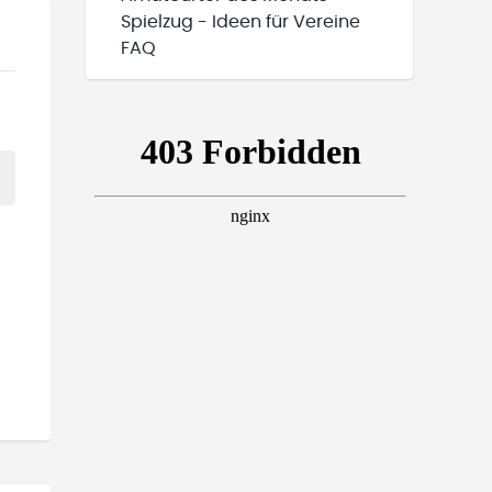
Spielzug - Ideen für Vereine
FAQ