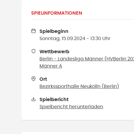
SPIELINFORMATIONEN
Spielbeginn
Sonntag, 15.09.2024 - 13:30 Uhr
Wettbewerb
Berlin - Landesliga Männer (HVBerlin 2
Männer A
Ort
Bezirkssporthalle Neukölln
(
Berlin
)
Spielbericht
Spielbericht herunterladen