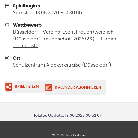
Spielbeginn
Samstag, 13.06.2026 - 13:30 Uhr
Wettbewerb
Düsseldorf - Vereins-Event Frauen/weiblich
(Düsseldorf Freundschaft 2025/26)
–
Turnier
Turnier wD
Ort
Schulzentrum Aldekerkstraße
(
Düsseldorf
)
SPIEL TEILEN
KALENDER ABONNIEREN
letztes Update:
13.06.2026 09:52 Uhr
©
2026
Handball.net