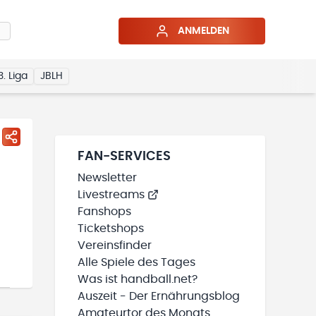
ANMELDEN
3. Liga
JBLH
FAN-SERVICES
Newsletter
Livestreams
Fanshops
Ticketshops
Vereinsfinder
Alle Spiele des Tages
Was ist handball.net?
Auszeit - Der Ernährungsblog
Amateurtor des Monats