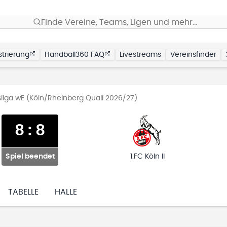
Finde Vereine, Teams, Ligen und mehr…
trierung
Handball360 FAQ
Livestreams
Vereinsfinder
sliga wE (Köln/Rheinberg Quali 2026/27)
8
:
8
Spiel beendet
1.FC Köln II
TABELLE
HALLE