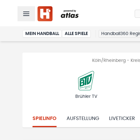
MEIN HANDBALL
ALLE SPIELE
Handball360 Regis
Köln/Rheinberg - Krei
Brühler TV
SPIELINFO
AUFSTELLUNG
LIVETICKER