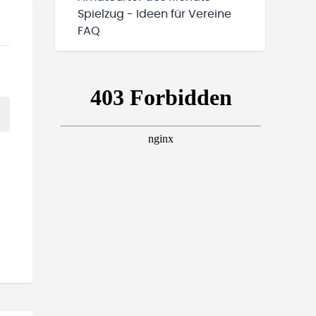
Spielzug - Ideen für Vereine
FAQ