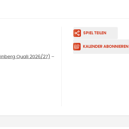
SPIEL TEILEN
KALENDER ABONNIEREN
einberg Quali 2026/27)
–