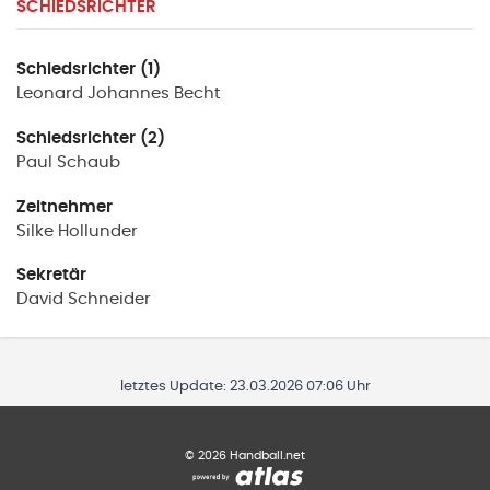
SCHIEDSRICHTER
Schiedsrichter (1)
Leonard Johannes
Becht
Schiedsrichter (2)
Paul
Schaub
Zeitnehmer
Silke
Hollunder
Sekretär
David
Schneider
letztes Update:
23.03.2026 07:06 Uhr
©
2026
Handball.net