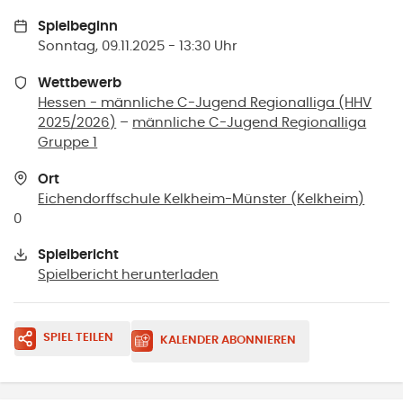
Spielbeginn
Sonntag, 09.11.2025 - 13:30 Uhr
Wettbewerb
Hessen - männliche C-Jugend Regionalliga (HHV
2025/2026)
–
männliche C-Jugend Regionalliga
Gruppe 1
Ort
Eichendorffschule Kelkheim-Münster
(
Kelkheim
)
0
Spielbericht
Spielbericht herunterladen
SPIEL TEILEN
KALENDER ABONNIEREN