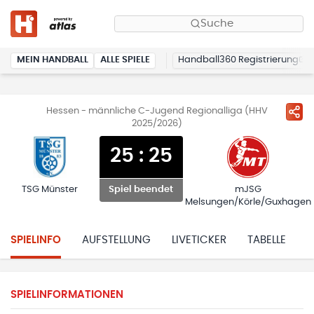
Suche
MEIN HANDBALL
ALLE SPIELE
Handball360 Registrierung
Hessen - männliche C-Jugend Regionalliga (HHV
2025/2026)
25
:
25
TSG Münster
mJSG
Spiel beendet
Melsungen/Körle/Guxhagen
SPIELINFO
AUFSTELLUNG
LIVETICKER
TABELLE
H
SPIELINFORMATIONEN