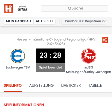
Suche
MEIN HANDBALL
ALLE SPIELE
Handball360 Registrierung
Hessen - männliche C-Jugend Regionalliga (HHV
2025/2026)
23
:
28
Eschweger TSV
mJSG
Spiel beendet
Melsungen/Körle/Guxhagen
SPIELINFO
AUFSTELLUNG
LIVETICKER
TABELLE
H
SPIELINFORMATIONEN