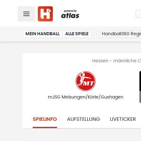
MEIN HANDBALL
ALLE SPIELE
Handball360 Regis
Hessen - männliche C
mJSG Melsungen/Körle/Guxhagen
SPIELINFO
AUFSTELLUNG
LIVETICKER