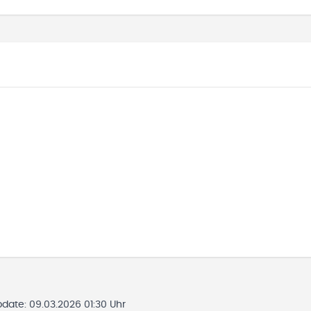
pdate:
09.03.2026 01:30 Uhr