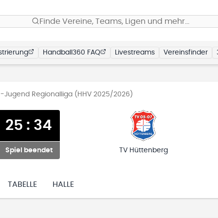
Finde Vereine, Teams, Ligen und mehr…
trierung
Handball360 FAQ
Livestreams
Vereinsfinder
-Jugend Regionalliga (HHV 2025/2026)
25
:
34
Spiel beendet
TV Hüttenberg
TABELLE
HALLE