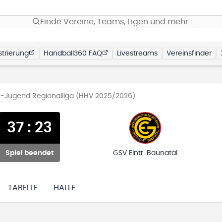
Finde Vereine, Teams, Ligen und mehr…
trierung
Handball360 FAQ
Livestreams
Vereinsfinder
-Jugend Regionalliga (HHV 2025/2026)
37
:
23
Spiel beendet
GSV Eintr. Baunatal
TABELLE
HALLE