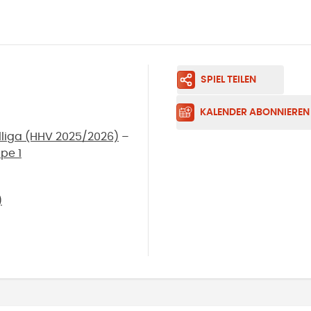
SPIEL TEILEN
KALENDER ABONNIEREN
liga (HHV 2025/2026)
–
pe 1
)