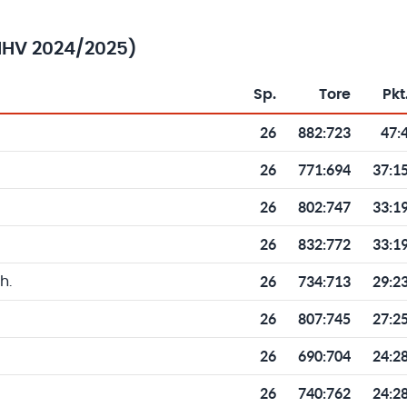
HHV 2024/2025)
Sp.
Tore
Pkt
Toren und Punkten
26
882
:
723
47:
26
771
:
694
37:1
26
802
:
747
33:1
26
832
:
772
33:1
26
734
:
713
29:2
h.
26
807
:
745
27:2
26
690
:
704
24:2
26
740
:
762
24:2