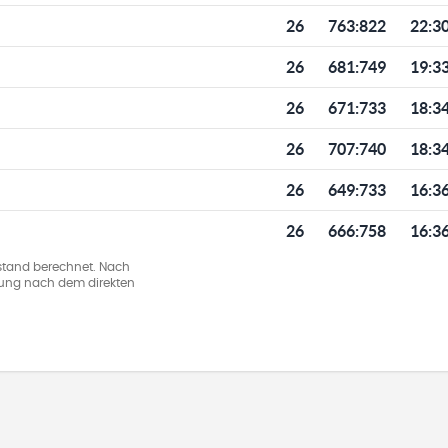
26
763
:
822
22:3
26
681
:
749
19:3
26
671
:
733
18:3
26
707
:
740
18:3
26
649
:
733
16:3
26
666
:
758
16:3
stand berechnet. Nach
llung nach dem direkten