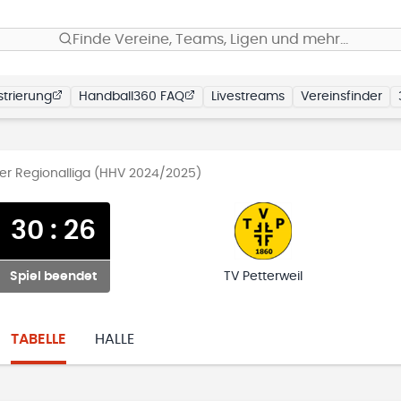
Finde Vereine, Teams, Ligen und mehr…
trierung
Handball360 FAQ
Livestreams
Vereinsfinder
r Regionalliga (HHV 2024/2025)
30
:
26
Spiel beendet
TV Petterweil
TABELLE
HALLE