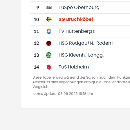
9
TuSpo Obernburg
10
SG Bruchköbel
11
TV Hüttenberg II
12
HSG Rodgau/N.-Roden II
13
HSG Kleenh.-Langg.
14
TuS Holzheim
Diese Tabelle wird während der Saison nach dem Punkte
Abschluss aller Begegnungen erfolgt die Tabellendarste
Vergleich.
letztes Update:
08.09.2025 16:18 Uhr