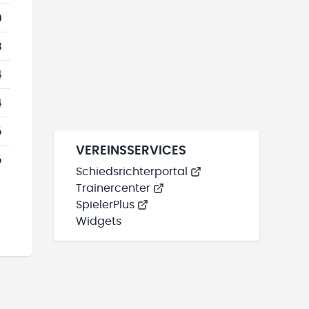
0
3
4
4
6
VEREINSSERVICES
6
Schiedsrichterportal
Trainercenter
SpielerPlus
Widgets