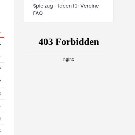
Spielzug - Ideen für Vereine
FAQ
.
4
5
9
9
3
5
8
8