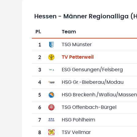
Hessen - Männer Regionalliga (
Pl.
Team
Team-Logo
Tabelle mit Vereinsplatzierungen, Spielen, 
1
TSG Münster
2
TV Petterweil
3
ESG Gensungen/Felsberg
4
HSG Gr.-Bieberau/Modau
5
HSG Breckenh./Wallau/Massen
6
TSG Offenbach-Bürgel
7
HSG Pohlheim
8
TSV Vellmar