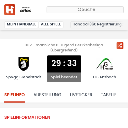
Suche
MEIN HANDBALL
ALLE SPIELE
Handball360 Registrierung
BHV - männliche B-Jugend Bezirksoberliga
(übergreifend)
29
:
33
SpVgg Giebelstadt
HG Ansbach
Spiel beendet
SPIELINFO
AUFSTELLUNG
LIVETICKER
TABELLE
H
SPIELINFORMATIONEN