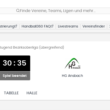
Finde Vereine, Teams, Ligen und mehr…
trierung
Handball360 FAQ
Livestreams
Vereinsfinder
ugend Bezirksoberliga (übergreifend)
30
:
35
Spiel beendet
HG Ansbach
TABELLE
HALLE