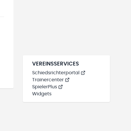
VEREINSSERVICES
Schiedsrichterportal
Trainercenter
SpielerPlus
Widgets