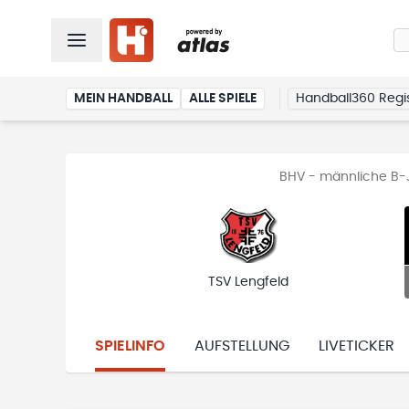
MEIN HANDBALL
ALLE SPIELE
Handball360 Regis
BHV - männliche B-J
TSV Lengfeld
SPIELINFO
AUFSTELLUNG
LIVETICKER