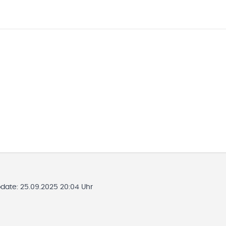
pdate:
25.09.2025 20:04 Uhr