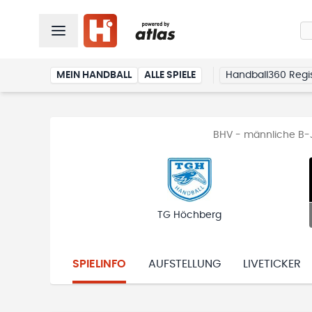
MEIN HANDBALL
ALLE SPIELE
Handball360 Regis
BHV - männliche B-J
TG Höchberg
SPIELINFO
AUFSTELLUNG
LIVETICKER