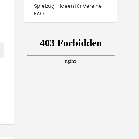
Spielzug - Ideen für Vereine
FAQ