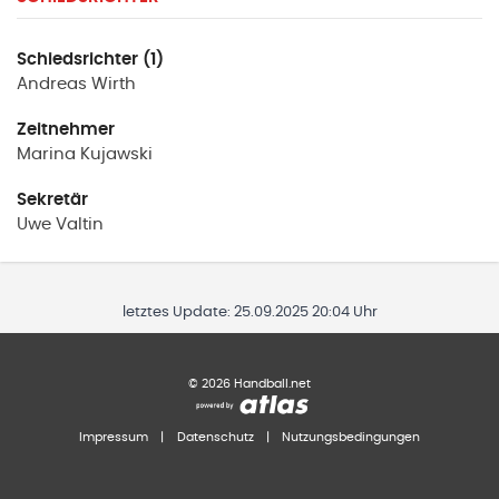
Schiedsrichter (1)
Andreas
Wirth
Zeitnehmer
Marina
Kujawski
Sekretär
Uwe
Valtin
letztes Update:
25.09.2025 20:04 Uhr
©
2026
Handball.net
Impressum
|
Datenschutz
|
Nutzungsbedingungen