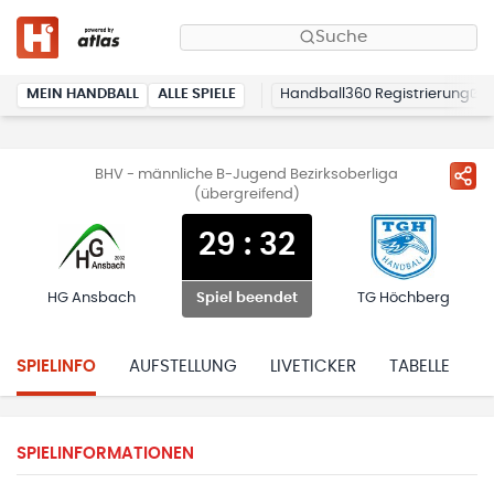
Suche
MEIN HANDBALL
ALLE SPIELE
Handball360 Registrierung
BHV - männliche B-Jugend Bezirksoberliga
(übergreifend)
29
:
32
HG Ansbach
TG Höchberg
Spiel beendet
SPIELINFO
AUFSTELLUNG
LIVETICKER
TABELLE
H
SPIELINFORMATIONEN