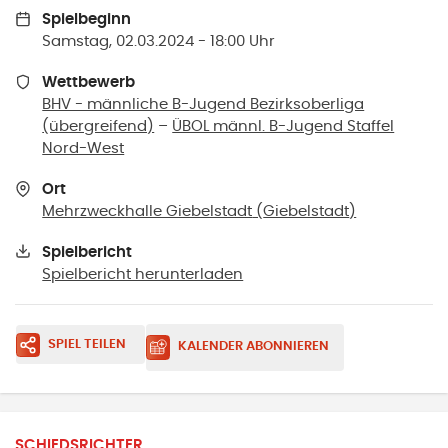
Spielbeginn
Samstag, 02.03.2024 - 18:00 Uhr
Wettbewerb
BHV - männliche B-Jugend Bezirksoberliga
(übergreifend)
–
ÜBOL männl. B-Jugend Staffel
Nord-West
Ort
Mehrzweckhalle Giebelstadt
(
Giebelstadt
)
Spielbericht
Spielbericht herunterladen
SPIEL TEILEN
KALENDER ABONNIEREN
SCHIEDSRICHTER