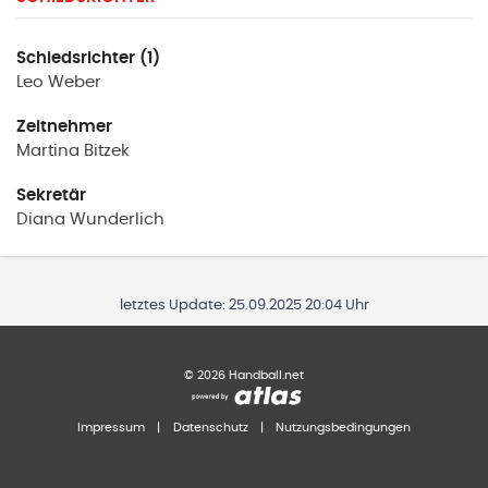
Schiedsrichter (1)
Leo
Weber
Zeitnehmer
Martina
Bitzek
Sekretär
Diana
Wunderlich
letztes Update:
25.09.2025 20:04 Uhr
©
2026
Handball.net
Impressum
|
Datenschutz
|
Nutzungsbedingungen