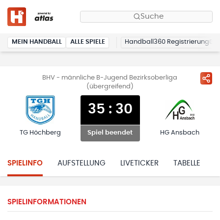
Suche
MEIN HANDBALL
ALLE SPIELE
Handball360 Registrierung
BHV - männliche B-Jugend Bezirksoberliga
(übergreifend)
35
:
30
TG Höchberg
HG Ansbach
Spiel beendet
SPIELINFO
AUFSTELLUNG
LIVETICKER
TABELLE
H
SPIELINFORMATIONEN