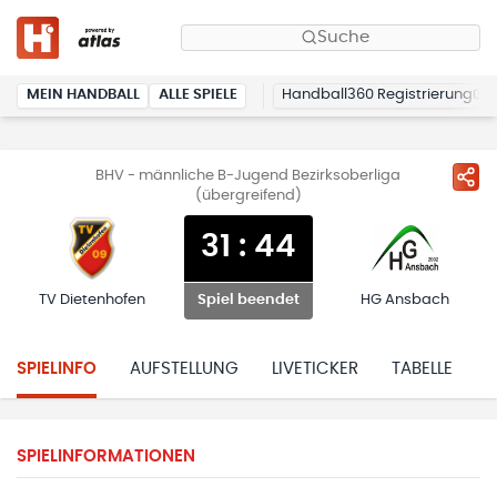
Suche
MEIN HANDBALL
ALLE SPIELE
Handball360 Registrierung
BHV - männliche B-Jugend Bezirksoberliga
(übergreifend)
31
:
44
TV Dietenhofen
HG Ansbach
Spiel beendet
SPIELINFO
AUFSTELLUNG
LIVETICKER
TABELLE
H
SPIELINFORMATIONEN