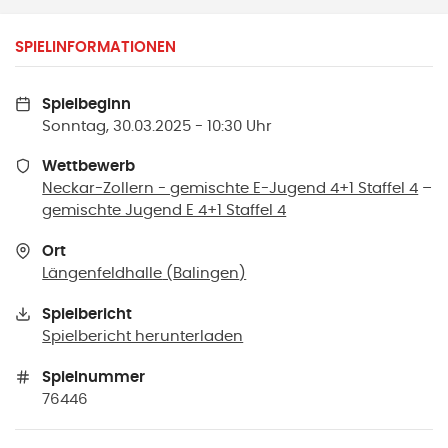
SPIELINFORMATIONEN
Spielbeginn
Sonntag, 30.03.2025 - 10:30 Uhr
Wettbewerb
Neckar-Zollern - gemischte E-Jugend 4+1 Staffel 4
–
gemischte Jugend E 4+1 Staffel 4
Ort
Längenfeldhalle
(
Balingen
)
Spielbericht
Spielbericht herunterladen
Spielnummer
76446