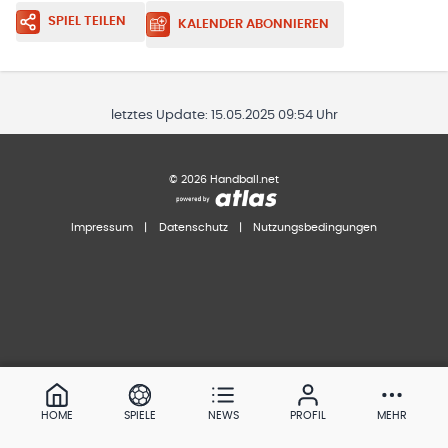
SPIEL TEILEN
KALENDER ABONNIEREN
letztes Update:
15.05.2025 09:54 Uhr
©
2026
Handball.net
Impressum
|
Datenschutz
|
Nutzungsbedingungen
HOME
SPIELE
NEWS
PROFIL
MEHR