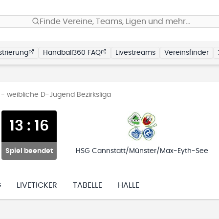
Finde Vereine, Teams, Ligen und mehr…
trierung
Handball360 FAQ
Livestreams
Vereinsfinder
- weibliche D-Jugend Bezirksliga
13
:
16
Spiel beendet
HSG Cannstatt/Münster/Max-Eyth-See
G
LIVETICKER
TABELLE
HALLE