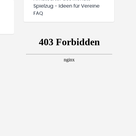
Spielzug - Ideen für Vereine
FAQ