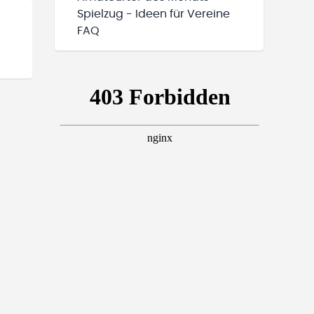
Spielzug - Ideen für Vereine
FAQ