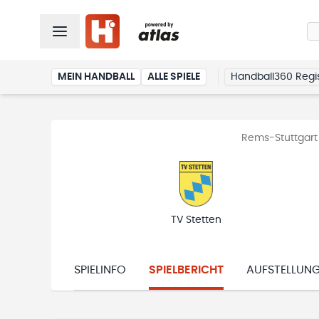
MEIN HANDBALL
ALLE SPIELE
Handball360 Regis
Rems-Stuttgart 
TV Stetten
SPIELINFO
SPIELBERICHT
AUFSTELLUN