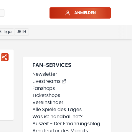
ANMELDEN
3. Liga
JBLH
FAN-SERVICES
Newsletter
Livestreams
Fanshops
Ticketshops
Vereinsfinder
Alle Spiele des Tages
Was ist handball.net?
Auszeit - Der Ernährungsblog
Amateurtor des Monats