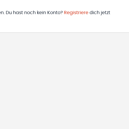
en. Du hast noch kein Konto?
Registriere
dich jetzt