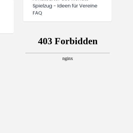
Spielzug - Ideen für Vereine
FAQ