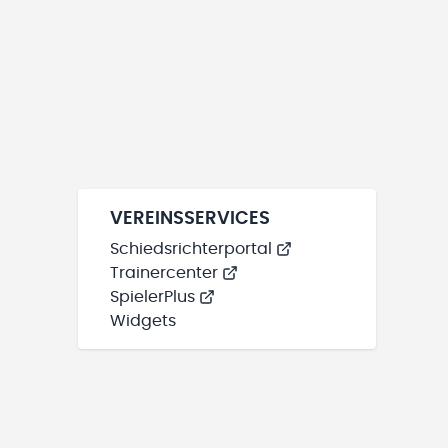
VEREINSSERVICES
Schiedsrichterportal
Trainercenter
SpielerPlus
Widgets