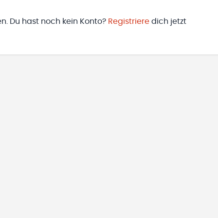
en. Du hast noch kein Konto?
Registriere
dich jetzt