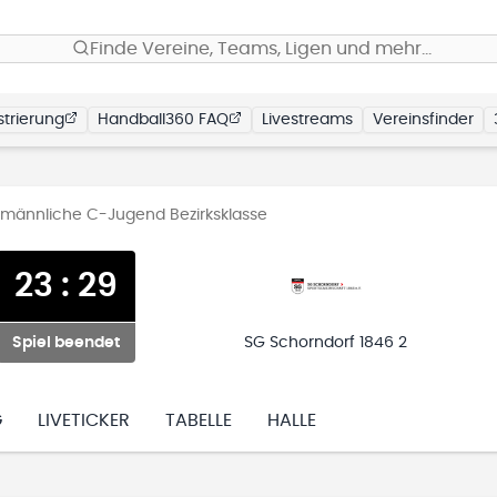
Finde Vereine, Teams, Ligen und mehr…
trierung
Handball360 FAQ
Livestreams
Vereinsfinder
 männliche C-Jugend Bezirksklasse
23
:
29
Spiel beendet
SG Schorndorf 1846 2
G
LIVETICKER
TABELLE
HALLE