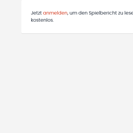
Jetzt
anmelden
, um den Spielbericht zu les
kostenlos.