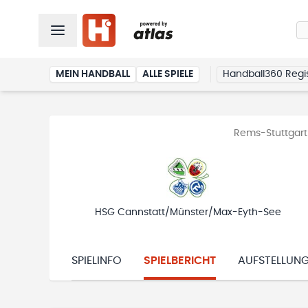
MEIN HANDBALL
ALLE SPIELE
Handball360 Regis
Rems-Stuttgart 
HSG Cannstatt/Münster/Max-Eyth-See
SPIELINFO
SPIELBERICHT
AUFSTELLUN