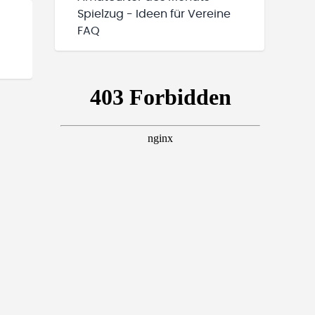
Spielzug - Ideen für Vereine
FAQ