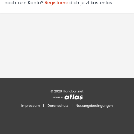
noch kein Konto?
Registriere
dich jetzt kostenlos.
©
2026
Handball.net
Impressum
|
Datenschutz
|
Nutzungsbedingungen