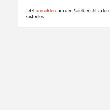
Jetzt
anmelden
, um den Spielbericht zu les
kostenlos.