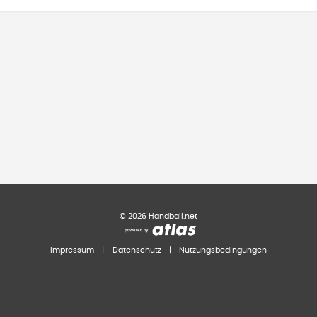
©
2026
Handball.net
Impressum
|
Datenschutz
|
Nutzungsbedingungen