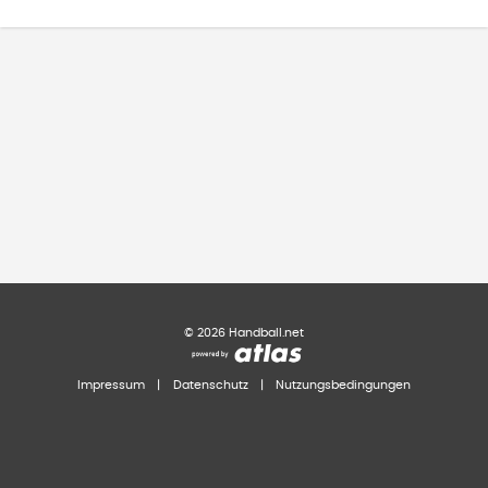
©
2026
Handball.net
Impressum
|
Datenschutz
|
Nutzungsbedingungen