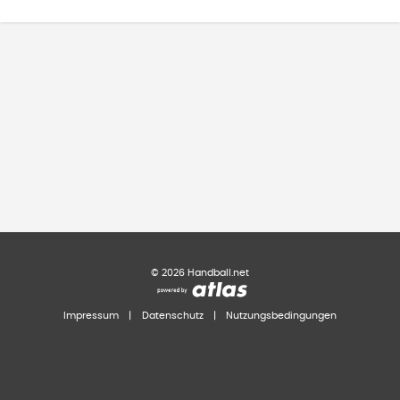
©
2026
Handball.net
Impressum
|
Datenschutz
|
Nutzungsbedingungen