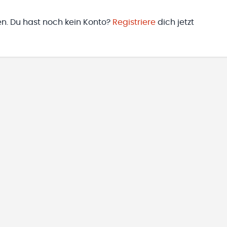
en. Du hast noch kein Konto?
Registriere
dich jetzt