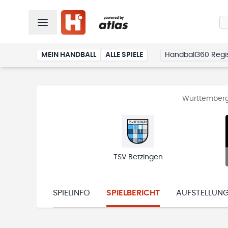
MEIN HANDBALL
ALLE SPIELE
Handball360 Regis
Württemberg 
TSV Betzingen
SPIELINFO
SPIELBERICHT
AUFSTELLUN