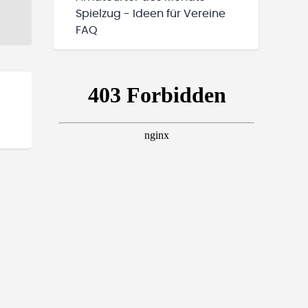
Spielzug - Ideen für Vereine
FAQ