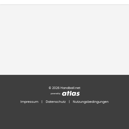
©
2026
Handball.net
Impressum
|
Datenschutz
|
Nutzungsbedingungen