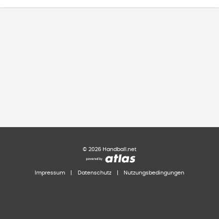
©
2026
Handball.net
Impressum
|
Datenschutz
|
Nutzungsbedingungen