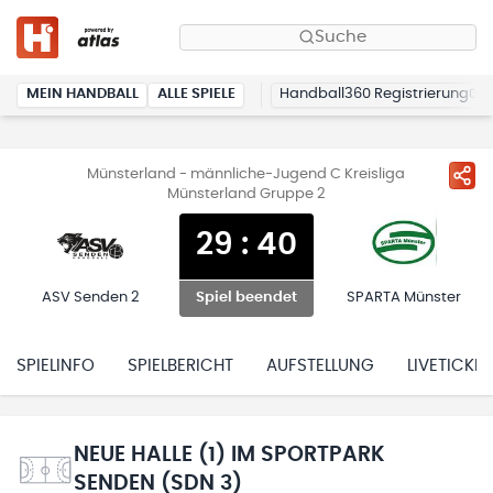
Suche
MEIN HANDBALL
ALLE SPIELE
Handball360 Registrierung
Münsterland - männliche-Jugend C Kreisliga
Münsterland Gruppe 2
29
:
40
ASV Senden 2
SPARTA Münster
Spiel beendet
SPIELINFO
SPIELBERICHT
AUFSTELLUNG
LIVETICKER
NEUE HALLE (1) IM SPORTPARK
SENDEN (SDN 3)