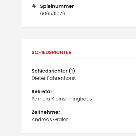
Spielnummer
606531076
SCHIEDSRICHTER
Schiedsrichter (1)
Dieter
Fahrenhorst
Sekretär
Pamela
Kleinsimlinghaus
Zeitnehmer
Andreas
Gräler