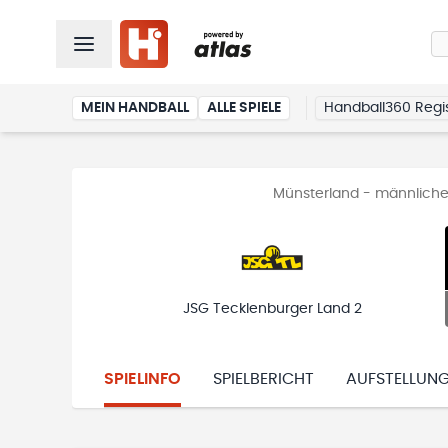
MEIN HANDBALL
ALLE SPIELE
Handball360 Regis
Münsterland - männliche
JSG Tecklenburger Land 2
SPIELINFO
SPIELBERICHT
AUFSTELLUN