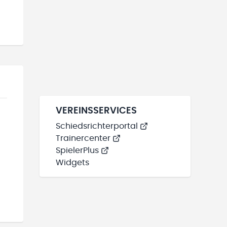
VEREINSSERVICES
Schiedsrichterportal
Trainercenter
SpielerPlus
Widgets