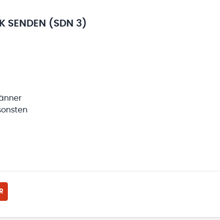
RK SENDEN (SDN 3)
Männer
sonsten
R