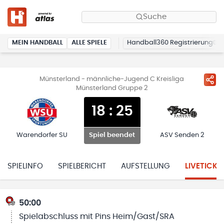
Suche
MEIN HANDBALL
ALLE SPIELE
Handball360 Registrierung
Münsterland - männliche-Jugend C Kreisliga
Münsterland Gruppe 2
18
:
25
Warendorfer SU
ASV Senden 2
Spiel beendet
SPIELINFO
SPIELBERICHT
AUFSTELLUNG
LIVETICKE
50:00
Spielabschluss mit Pins Heim/Gast/SRA