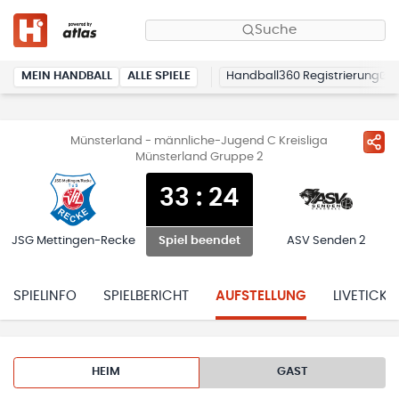
Suche
MEIN HANDBALL
ALLE SPIELE
Handball360 Registrierung
Münsterland - männliche-Jugend C Kreisliga
Münsterland Gruppe 2
33
:
24
JSG Mettingen-Recke
ASV Senden 2
Spiel beendet
SPIELINFO
SPIELBERICHT
AUFSTELLUNG
LIVETICKE
HEIM
GAST