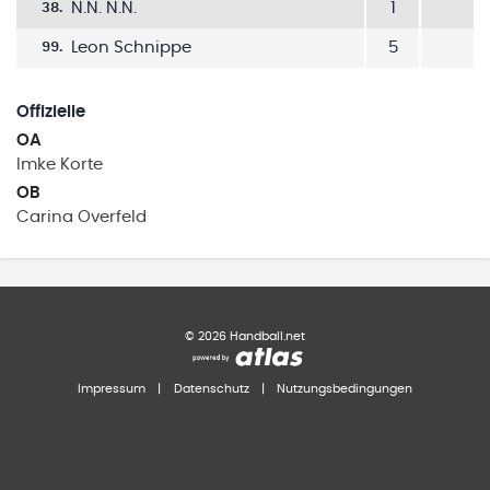
N.N. N.N.
1
38
.
Leon Schnippe
5
99
.
Offizielle
OA
Imke
Korte
OB
Carina
Overfeld
©
2026
Handball.net
Impressum
|
Datenschutz
|
Nutzungsbedingungen