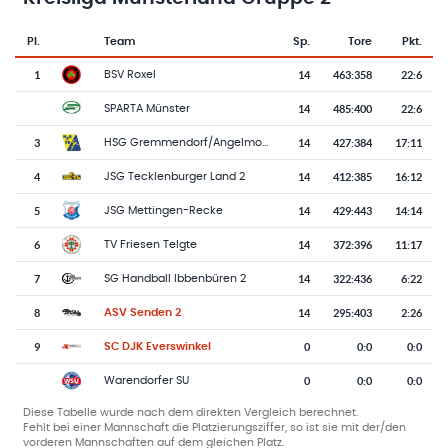
Pl.
Team
Sp.
Tore
Pkt.
Team-Logo
Tabelle mit Vereinsplatzierungen, Spielen, Toren und Punkten
1
14
463
:
358
22:6
BSV Roxel
14
485
:
400
22:6
SPARTA Münster
3
14
427
:
384
17:11
HSG Gremmendorf/Angelmodde
4
14
412
:
385
16:12
JSG Tecklenburger Land 2
5
14
429
:
443
14:14
JSG Mettingen-Recke
6
14
372
:
396
11:17
TV Friesen Telgte
7
14
322
:
436
6:22
SG Handball Ibbenbüren 2
8
14
295
:
403
2:26
ASV Senden 2
9
0
0
:
0
0:0
SC DJK Everswinkel
0
0
:
0
0:0
Warendorfer SU
Diese Tabelle wurde nach dem direkten Vergleich berechnet.
Fehlt bei einer Mannschaft die Platzierungsziffer, so ist sie mit der/den
vorderen Mannschaften auf dem gleichen Platz.