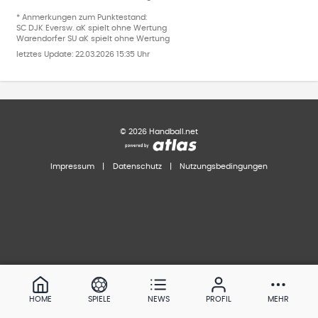
* Anmerkungen zum Punktestand:
SC DJK Eversw. aK spielt ohne Wertung
Warendorfer SU aK spielt ohne Wertung
letztes Update:
22.03.2026 15:35 Uhr
©
2026
Handball.net
Impressum
|
Datenschutz
|
Nutzungsbedingungen
HOME
SPIELE
NEWS
PROFIL
MEHR