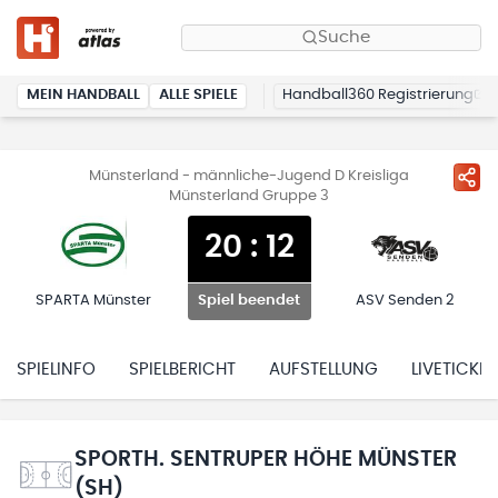
Suche
MEIN HANDBALL
ALLE SPIELE
Handball360 Registrierung
Münsterland - männliche-Jugend D Kreisliga
Münsterland Gruppe 3
20
:
12
SPARTA Münster
ASV Senden 2
Spiel beendet
SPIELINFO
SPIELBERICHT
AUFSTELLUNG
LIVETICKER
SPORTH. SENTRUPER HÖHE MÜNSTER
(SH)