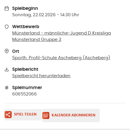
Spielbeginn
Sonntag, 22.02.2026 - 14:30 Uhr
Wettbewerb
Münsterland - männliche-Jugend D Kreisliga
Münsterland Gruppe 3
Ort
Sporth. Profil-Schule Ascheberg
(
Ascheberg
)
Spielbericht
Spielbericht herunterladen
Spielnummer
606552066
SPIEL TEILEN
KALENDER ABONNIEREN