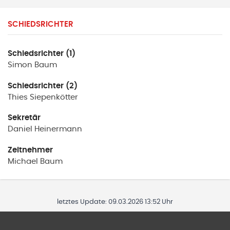
SCHIEDSRICHTER
Schiedsrichter (1)
Simon
Baum
Schiedsrichter (2)
Thies
Siepenkötter
Sekretär
Daniel
Heinermann
Zeitnehmer
Michael
Baum
letztes Update:
09.03.2026 13:52 Uhr