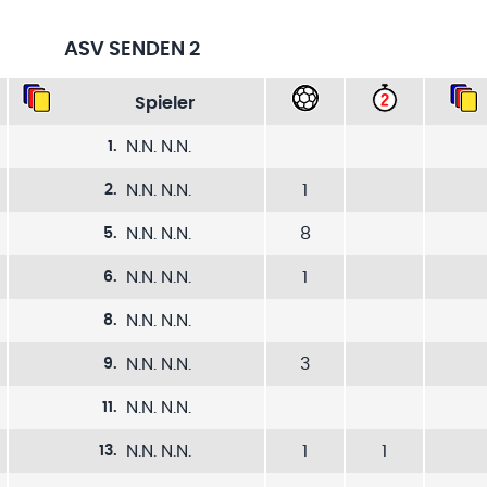
ASV SENDEN 2
Spieler
N.N. N.N.
1
.
N.N. N.N.
1
2
.
N.N. N.N.
8
5
.
N.N. N.N.
1
6
.
N.N. N.N.
8
.
N.N. N.N.
3
9
.
N.N. N.N.
11
.
N.N. N.N.
1
1
13
.