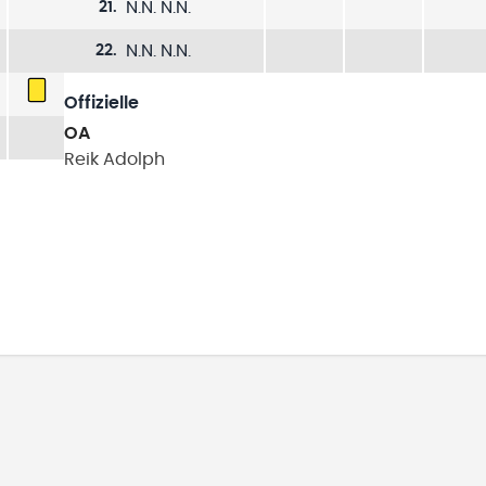
N.N. N.N.
21
.
N.N. N.N.
22
.
Offizielle
OA
Reik
Adolph