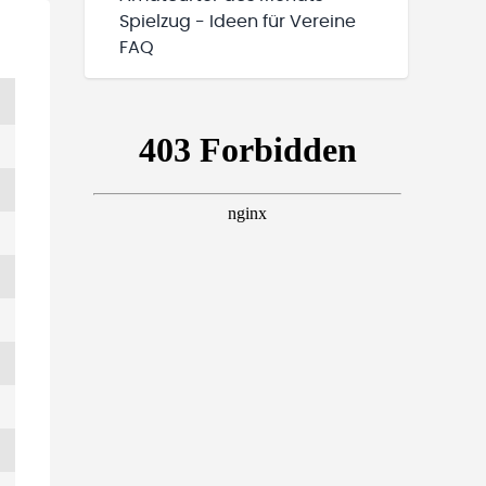
Spielzug - Ideen für Vereine
FAQ