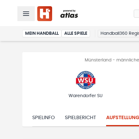
MEIN HANDBALL
ALLE SPIELE
Handball360 Regis
Münsterland - männliche
Warendorfer SU
SPIELINFO
SPIELBERICHT
AUFSTELLUN