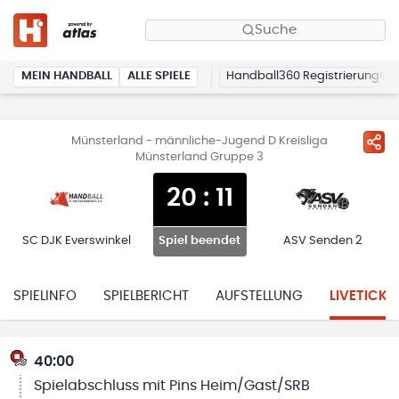
Suche
MEIN HANDBALL
ALLE SPIELE
Handball360 Registrierung
Münsterland - männliche-Jugend D Kreisliga
Münsterland Gruppe 3
20
:
11
SC DJK Everswinkel
ASV Senden 2
Spiel beendet
SPIELINFO
SPIELBERICHT
AUFSTELLUNG
LIVETICKE
40:00
Spielabschluss mit Pins Heim/Gast/SRB