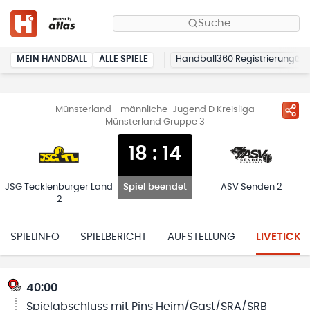
Suche
MEIN HANDBALL
ALLE SPIELE
Handball360 Registrierung
Münsterland - männliche-Jugend D Kreisliga
Münsterland Gruppe 3
18
:
14
JSG Tecklenburger Land
ASV Senden 2
Spiel beendet
2
SPIELINFO
SPIELBERICHT
AUFSTELLUNG
LIVETICKE
40:00
Spielabschluss mit Pins Heim/Gast/SRA/SRB