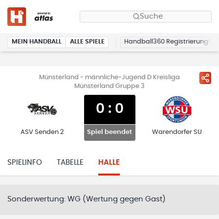
Suche
MEIN HANDBALL
ALLE SPIELE
Handball360 Registrierung
Münsterland - männliche-Jugend D Kreisliga
Münsterland Gruppe 3
0
:
0
ASV Senden 2
Warendorfer SU
Spiel beendet
SPIELINFO
TABELLE
HALLE
Sonderwertung:
WG (Wertung gegen Gast)