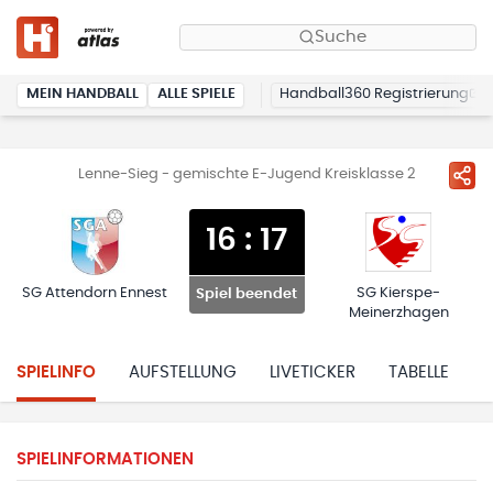
Suche
MEIN HANDBALL
ALLE SPIELE
Handball360 Registrierung
Lenne-Sieg - gemischte E-Jugend Kreisklasse 2
16
:
17
SG Attendorn Ennest
SG Kierspe-
Spiel beendet
Meinerzhagen
SPIELINFO
AUFSTELLUNG
LIVETICKER
TABELLE
H
SPIELINFORMATIONEN