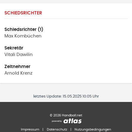
SCHIEDSRICHTER
Schiedsrichter (1)
Max
Kombüchen
Sekretär
Vitali
Dawilin
Zeitnehmer
Arnold
Krenz
letztes Update:
15.05.2025 10:05 Uhr
©
2026
Handball.net
Impressum
|
Datenschutz
|
Nutzungsbedingungen