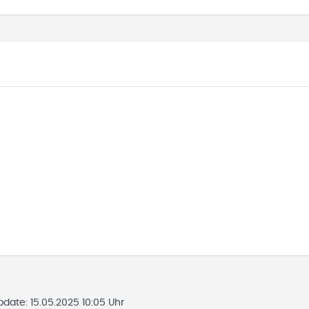
Update:
15.05.2025 10:05 Uhr