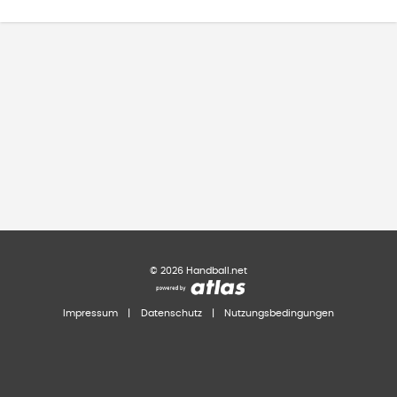
©
2026
Handball.net
Impressum
|
Datenschutz
|
Nutzungsbedingungen