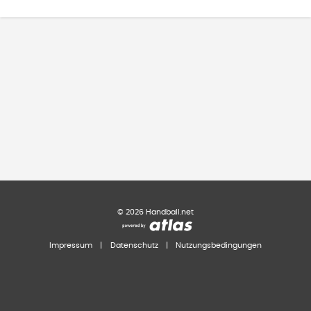
©
2026
Handball.net
Impressum
|
Datenschutz
|
Nutzungsbedingungen