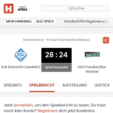
Suche
MEIN HANDBALL
ALLE SPIELE
Handball360 Registrierung
Münsterland - Frauen Münsterlandklasse
28
:
24
DJK Eintracht Coesfeld 2
HSG Preußen/Bor.
Spiel beendet
Münster
SPIELINFO
SPIELBERICHT
AUFSTELLUNG
LIVETICKE
Jetzt
anmelden
, um den Spielbericht zu lesen. Du hast
noch kein Konto?
Registriere
dich jetzt kostenlos.