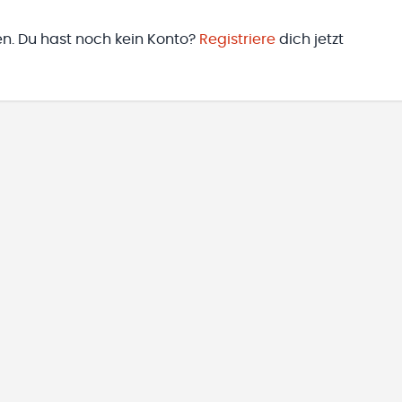
en. Du hast noch kein Konto?
Registriere
dich jetzt