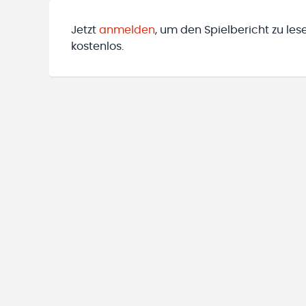
Jetzt
anmelden
, um den Spielbericht zu les
kostenlos.