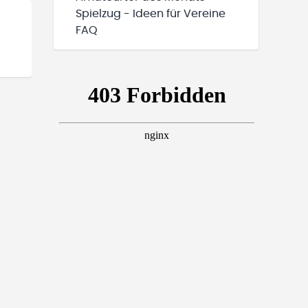
Spielzug - Ideen für Vereine
FAQ