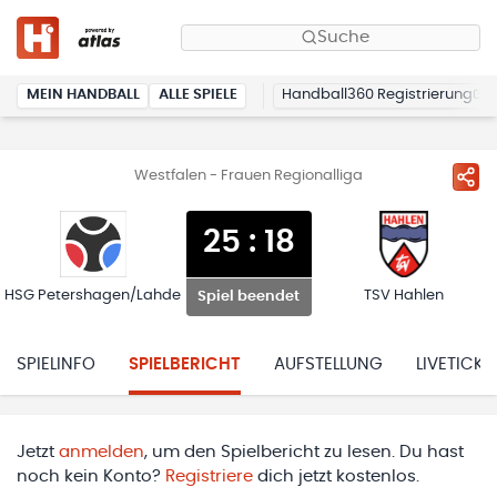
Suche
MEIN HANDBALL
ALLE SPIELE
Handball360 Registrierung
Westfalen - Frauen Regionalliga
25
:
18
HSG Petershagen/Lahde
TSV Hahlen
Spiel beendet
SPIELINFO
SPIELBERICHT
AUFSTELLUNG
LIVETICKE
Jetzt
anmelden
, um den Spielbericht zu lesen. Du hast
noch kein Konto?
Registriere
dich jetzt kostenlos.